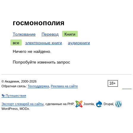
госмонополия
Толкование
Перевод
Книги
все
электронные книги
аудиокниги
Ничего не найдено.
Попробуйте изменить запрос
© Академик, 2000-2026
18+
Обратная связь:
Техподдержка
,
Реклама на сайте
👣 Путешествия
Экспорт словарей на сайты
, сделанные на PHP,
Joomla,
Drupal,
WordPress, MODx.